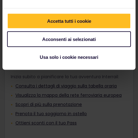
adatto ai tuoi programmi di viaggio e vai dove vuoi,
Adulti, Pass Giovani o Pass Senior prima
sia di giorno che di notte.
del pagamento. Non è possibile
aggiungerli al tuo ordine dopo l'acquisto.
Accetta tutti i cookie
Scopri i treni europei
I viaggiatori di età compresa tra i 12 e i 27
anni possono viaggiare con un Pass
Giovani.
Acconsenti ai selezionati
Usa solo i cookie necessari
Pianifica il viaggio
Inizia subito a pianificare la tua avventura Interrail:
Consulta i dettagli di viaggio sulla tabella oraria
Visualizza la mappa della rete ferroviaria europea
Scopri di più sulla prenotazione
Prenota il tuo soggiorno in ostello
Ottieni sconti con il tuo Pass