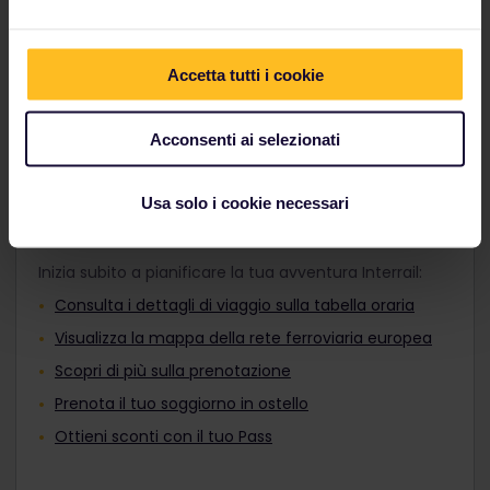
adatto ai tuoi programmi di viaggio e vai dove vuoi,
Adulti, Pass Giovani o Pass Senior prima
sia di giorno che di notte.
del pagamento. Non è possibile
aggiungerli al tuo ordine dopo l'acquisto.
Accetta tutti i cookie
Scopri i treni europei
I viaggiatori di età compresa tra i 12 e i 27
anni possono viaggiare con un Pass
Giovani.
Acconsenti ai selezionati
Usa solo i cookie necessari
Pianifica il viaggio
Inizia subito a pianificare la tua avventura Interrail:
Consulta i dettagli di viaggio sulla tabella oraria
Visualizza la mappa della rete ferroviaria europea
Scopri di più sulla prenotazione
Prenota il tuo soggiorno in ostello
Ottieni sconti con il tuo Pass