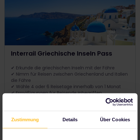
Interrail Griechische Inseln Pass
✔ Erkunde die griechischen Inseln mit der Fähre
✔ Nimm für Reisen zwischen Griechenland und Italien
die Fähre
✔ Wähle 4 oder 6 Reisetage innerhalb von 1 Monat
✔ Ermäßigungen für Reisende inbegriffen
Preis ab
The price is
Zustimmung
Details
Über Cookies