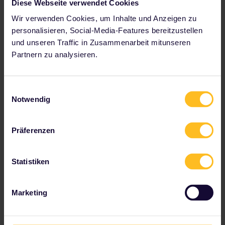
Diese Webseite verwendet Cookies
Wir verwenden Cookies, um Inhalte und Anzeigen zu
personalisieren, Social-Media-Features bereitzustellen
und unseren Traffic in Zusammenarbeit mitunseren
Partnern zu analysieren.
Interrail Griechenland Pass
Einwilligungsauswahl
Notwendig
✔ Erkunde das griechische Festland mit dem Zug
✔ Bis zu 8 Reisetage innerhalb von 1 Monat
✔ Unbegrenzte Zugnutzung an jedem Reisetag
Präferenzen
✔ Ermäßigungen für Reisende inbegriffen
Preis ab
Statistiken
The price is
Marketing
Zu unseren Partnern gehören